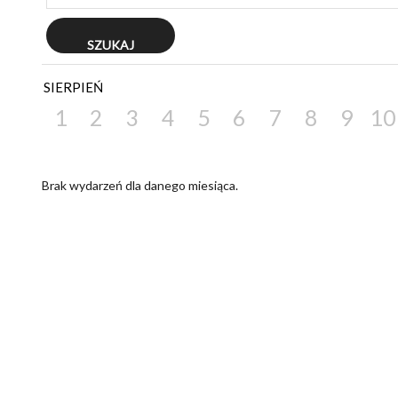
SIERPIEŃ
1
2
3
4
5
6
7
8
9
10
Brak wydarzeń dla danego miesiąca.