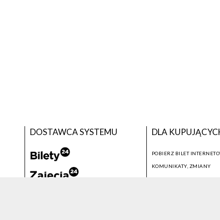
DOSTAWCA SYSTEMU
DLA KUPUJĄCYC
POBIERZ BILET INTERNET
KOMUNIKATY, ZMIANY
NEWSLETTER
KONTAKT
SYSTEM SPRZEDAŻY BILETÓW
© 2026 WSZELKIE PRAWA ZASTRZEŻONE