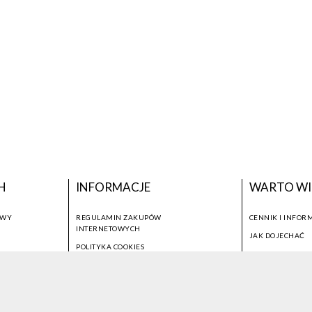
H
INFORMACJE
WARTO WI
OWY
REGULAMIN ZAKUPÓW
CENNIK I INFOR
INTERNETOWYCH
JAK DOJECHAĆ
POLITYKA COOKIES
USTAWIENIA COOKIES
OTWÓRZ NARZĘDZIA DOSTĘPNOŚCI
KONTO PROWADZĄCEGO