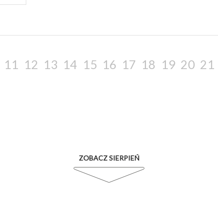
11
12
13
14
15
16
17
18
19
20
21
ZOBACZ SIERPIEŃ