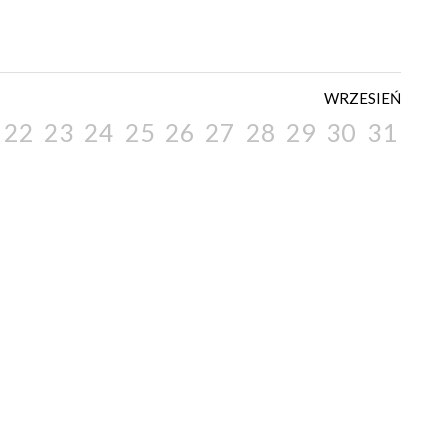
WRZESIEŃ
22
23
24
25
26
27
28
29
30
31