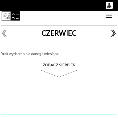
0
Gł
'
0,00
PLN
CZERWIEC
14
50
Brak wydarzeń dla danego miesiąca.
ZOBACZ SIERPIEŃ