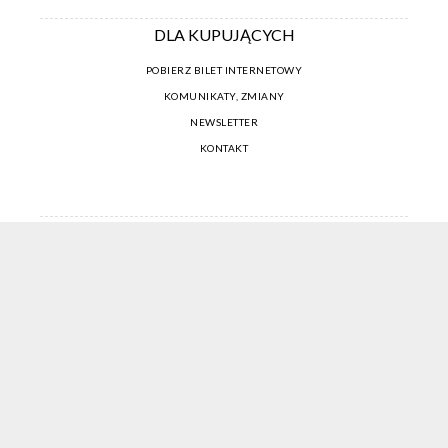
DLA KUPUJĄCYCH
POBIERZ BILET INTERNETOWY
KOMUNIKATY, ZMIANY
NEWSLETTER
KONTAKT
REGULAMIN ZAKUPÓW INTERNETOWYCH
POLITYKA COOKIES
USTAWIENIA COOKIES
OTWÓRZ NARZĘDZIA DOSTĘPNOŚCI
KONTO PROWADZĄCEGO
CENNIK I INFORMACJE O ZNIŻKACH