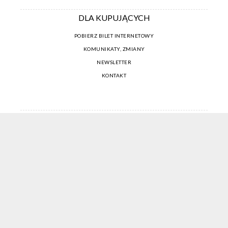
DLA KUPUJĄCYCH
POBIERZ BILET INTERNETOWY
KOMUNIKATY, ZMIANY
NEWSLETTER
KONTAKT
REGULAMIN ZAKUPÓW INTERNETOWYCH
POLITYKA COOKIES
USTAWIENIA COOKIES
OTWÓRZ NARZĘDZIA DOSTĘPNOŚCI
KONTO PROWADZĄCEGO
CENNIK I INFORMACJE O ZNIŻKACH