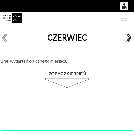
0
Gł
'
0,00
PLN
CZERWIEC
14
52
Brak wydarzeń dla danego miesiąca.
ZOBACZ SIERPIEŃ