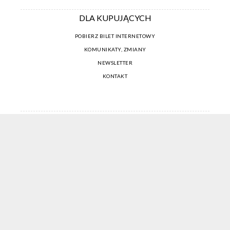
DLA KUPUJĄCYCH
POBIERZ BILET INTERNETOWY
KOMUNIKATY, ZMIANY
NEWSLETTER
KONTAKT
REGULAMIN ZAKUPÓW INTERNETOWYCH
POLITYKA COOKIES
USTAWIENIA COOKIES
OTWÓRZ NARZĘDZIA DOSTĘPNOŚCI
KONTO PROWADZĄCEGO
CENNIK I INFORMACJE O ZNIŻKACH