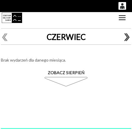
0
Gł
'
0,00
PLN
CZERWIEC
14
50
Brak wydarzeń dla danego miesiąca.
ZOBACZ SIERPIEŃ