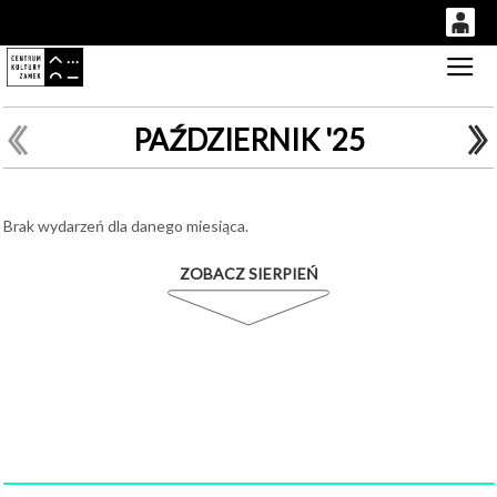
0
Gł
'
0,00
PLN
PAŹDZIERNIK '25
14
51
Brak wydarzeń dla danego miesiąca.
ZOBACZ SIERPIEŃ