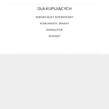
DLA KUPUJĄCYCH
POBIERZ BILET INTERNETOWY
KOMUNIKATY, ZMIANY
NEWSLETTER
KONTAKT
REGULAMIN ZAKUPÓW INTERNETOWYCH
POLITYKA COOKIES
USTAWIENIA COOKIES
OTWÓRZ NARZĘDZIA DOSTĘPNOŚCI
KONTO PROWADZĄCEGO
CENNIK I INFORMACJE O ZNIŻKACH