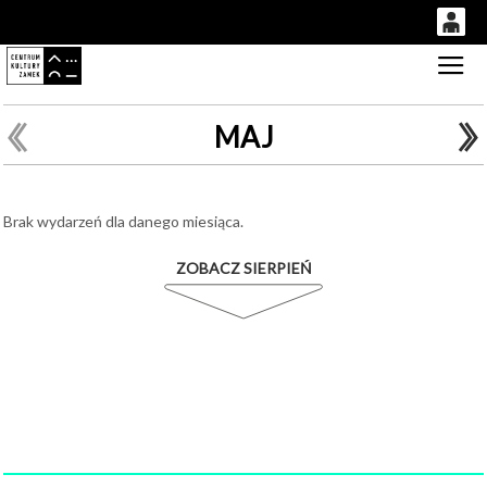
0
Gł
'
0,00
PLN
MAJ
14
51
Brak wydarzeń dla danego miesiąca.
ZOBACZ SIERPIEŃ