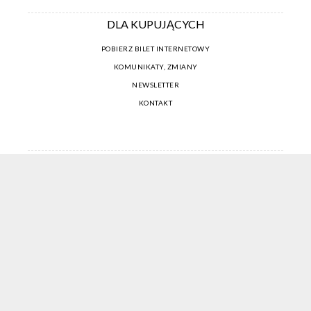
DLA KUPUJĄCYCH
POBIERZ BILET INTERNETOWY
KOMUNIKATY, ZMIANY
NEWSLETTER
KONTAKT
REGULAMIN ZAKUPÓW INTERNETOWYCH
POLITYKA COOKIES
USTAWIENIA COOKIES
OTWÓRZ NARZĘDZIA DOSTĘPNOŚCI
KONTO PROWADZĄCEGO
CENNIK I INFORMACJE O ZNIŻKACH