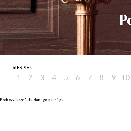
SIERPIEŃ
1
2
3
4
5
6
7
8
9
10
Brak wydarzeń dla danego miesiąca.