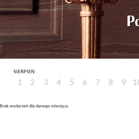
SIERPIEŃ
1
2
3
4
5
6
7
8
9
1
Brak wydarzeń dla danego miesiąca.