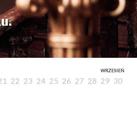
WRZESIEŃ
21
22
23
24
25
26
27
28
29
30