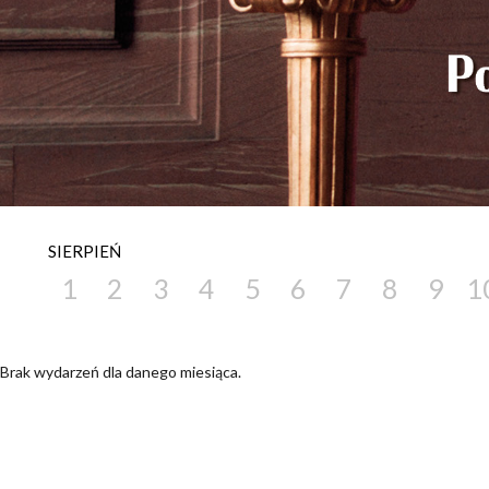
SIERPIEŃ
1
2
3
4
5
6
7
8
9
1
Brak wydarzeń dla danego miesiąca.