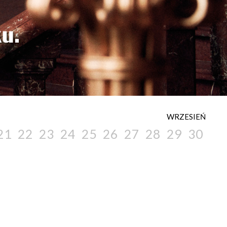
WRZESIEŃ
21
22
23
24
25
26
27
28
29
30