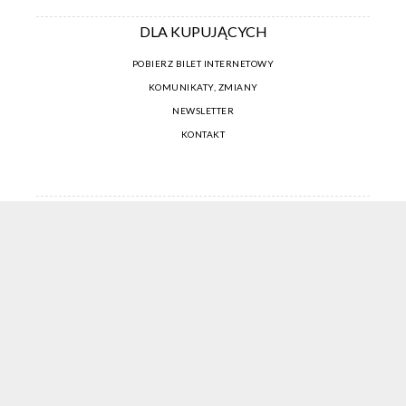
DLA KUPUJĄCYCH
POBIERZ BILET INTERNETOWY
KOMUNIKATY, ZMIANY
NEWSLETTER
KONTAKT
REGULAMIN ZAKUPÓW INTERNETOWYCH
POLITYKA COOKIES
USTAWIENIA COOKIES
OTWÓRZ NARZĘDZIA DOSTĘPNOŚCI
KONTO PROWADZĄCEGO
CENNIK I INFORMACJE O ZNIŻKACH