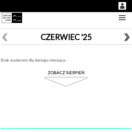
0
Gł
'
0,00
PLN
CZERWIEC '25
14
51
Brak wydarzeń dla danego miesiąca.
ZOBACZ SIERPIEŃ