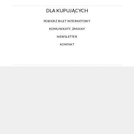
DLA KUPUJĄCYCH
POBIERZ BILET INTERNETOWY
KOMUNIKATY, ZMIANY
NEWSLETTER
KONTAKT
REGULAMIN ZAKUPÓW INTERNETOWYCH
POLITYKA COOKIES
USTAWIENIA COOKIES
OTWÓRZ NARZĘDZIA DOSTĘPNOŚCI
KONTO PROWADZĄCEGO
CENNIK I INFORMACJE O ZNIŻKACH