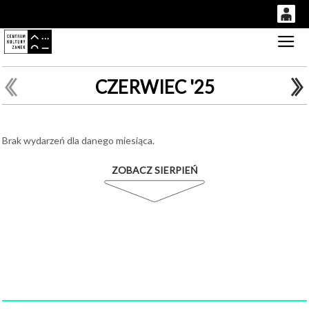
0
Gł
'
0,00
PLN
CZERWIEC '25
14
49
Brak wydarzeń dla danego miesiąca.
ZOBACZ SIERPIEŃ