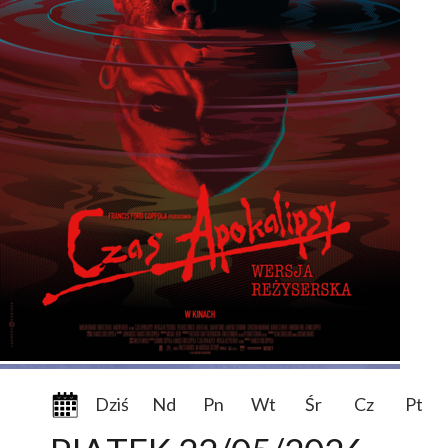
Dziś
Nd
Pn
Wt
Śr
Cz
Pt