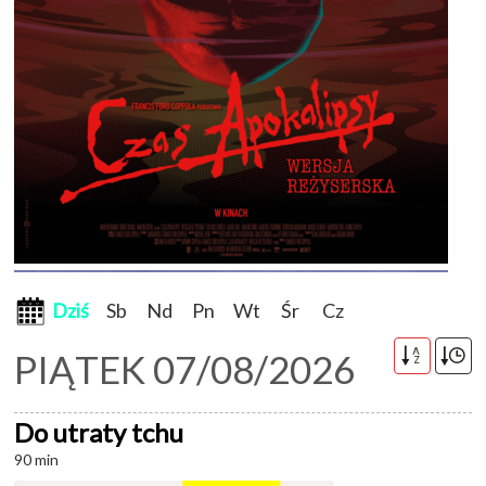
Dziś
Sb
Nd
Pn
Wt
Śr
Cz
A
PIĄTEK 07/08/2026
Z
Do utraty tchu
90 min