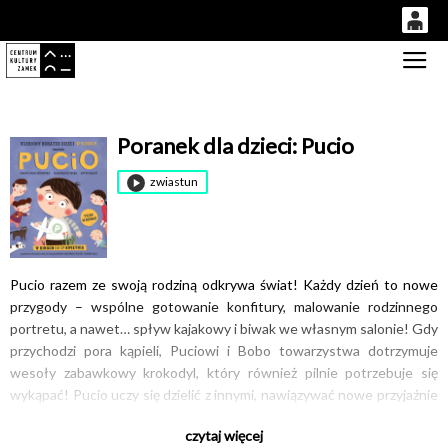
0
Gł
'
0,00
PLN
Poranek dla dzieci: Pucio
14
53
zwiastun
Pucio razem ze swoją rodziną odkrywa świat! Każdy dzień to nowe
przygody – wspólne gotowanie konfitury, malowanie rodzinnego
portretu, a nawet… spływ kajakowy i biwak we własnym salonie! Gdy
przychodzi pora kąpieli, Puciowi i Bobo towarzystwa dotrzymuje
wesoły zabawkowy krokodyl, który również pilnie potrzebuje się
wykąpać! Pucio uczy się dzielić z innymi, nawiązywać nowe przyjaźnie
i radzić sobie z nudą w deszczowy dzień. W każdym odcinku Pucio
czytaj więcej
udowadnia, że wyobraźnia i kreatywność potrafią zamienić