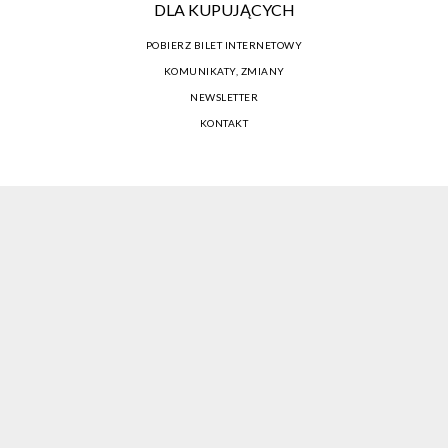
DLA KUPUJĄCYCH
POBIERZ BILET INTERNETOWY
KOMUNIKATY, ZMIANY
NEWSLETTER
KONTAKT
REGULAMIN ZAKUPÓW INTERNETOWYCH
POLITYKA COOKIES
USTAWIENIA COOKIES
OTWÓRZ NARZĘDZIA DOSTĘPNOŚCI
KONTO PROWADZĄCEGO
CENNIK I INFORMACJE O ZNIŻKACH
JAK DOJECHAĆ