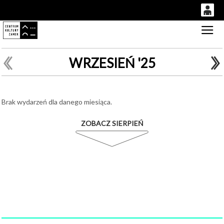
0
Gł
'
0,00
PLN
WRZESIEŃ '25
14
50
Brak wydarzeń dla danego miesiąca.
ZOBACZ SIERPIEŃ