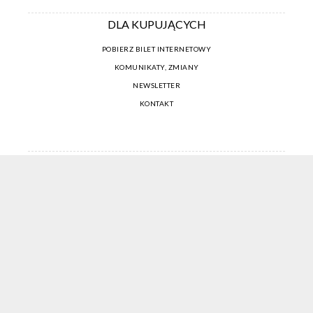
DLA KUPUJĄCYCH
POBIERZ BILET INTERNETOWY
KOMUNIKATY, ZMIANY
NEWSLETTER
KONTAKT
REGULAMIN ZAKUPÓW INTERNETOWYCH
POLITYKA COOKIES
USTAWIENIA COOKIES
OTWÓRZ NARZĘDZIA DOSTĘPNOŚCI
KONTO PROWADZĄCEGO
CENNIK I INFORMACJE O ZNIŻKACH