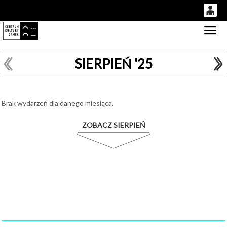
0
Gł
'
0,00
PLN
SIERPIEŃ '25
14
50
Brak wydarzeń dla danego miesiąca.
ZOBACZ SIERPIEŃ