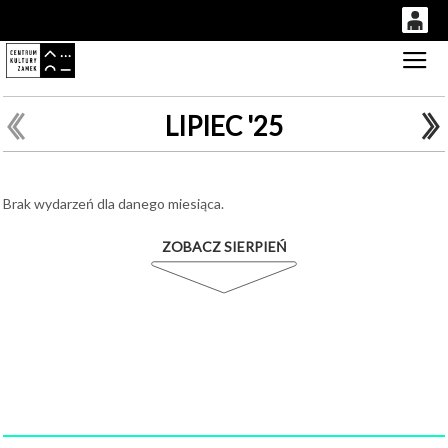
0
Gł
'
0,00
PLN
LIPIEC '25
14
52
Brak wydarzeń dla danego miesiąca.
ZOBACZ SIERPIEŃ