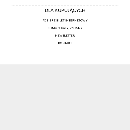
DLA KUPUJĄCYCH
POBIERZ BILET INTERNETOWY
KOMUNIKATY, ZMIANY
NEWSLETTER
KONTAKT
REGULAMIN ZAKUPÓW INTERNETOWYCH
POLITYKA COOKIES
USTAWIENIA COOKIES
OTWÓRZ NARZĘDZIA DOSTĘPNOŚCI
KONTO PROWADZĄCEGO
CENNIK I INFORMACJE O ZNIŻKACH