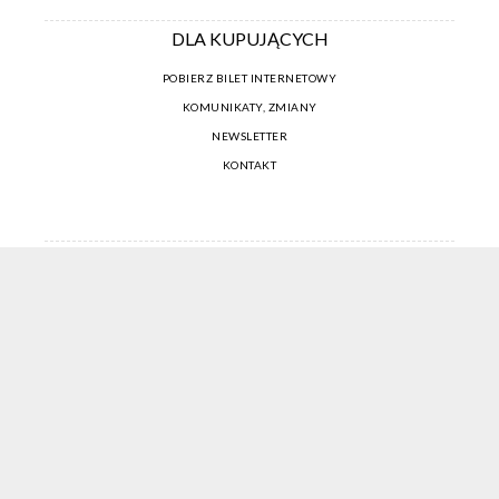
DLA KUPUJĄCYCH
POBIERZ BILET INTERNETOWY
KOMUNIKATY, ZMIANY
NEWSLETTER
KONTAKT
REGULAMIN ZAKUPÓW INTERNETOWYCH
POLITYKA COOKIES
USTAWIENIA COOKIES
OTWÓRZ NARZĘDZIA DOSTĘPNOŚCI
KONTO PROWADZĄCEGO
CENNIK I INFORMACJE O ZNIŻKACH