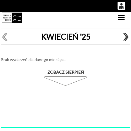
0
Gł
'
0,00
PLN
KWIECIEŃ '25
14
51
Brak wydarzeń dla danego miesiąca.
ZOBACZ SIERPIEŃ