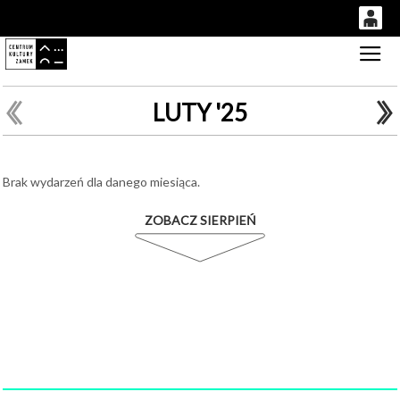
0
Gł
'
0,00
PLN
LUTY '25
14
51
Brak wydarzeń dla danego miesiąca.
ZOBACZ SIERPIEŃ