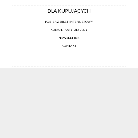
DLA KUPUJĄCYCH
POBIERZ BILET INTERNETOWY
KOMUNIKATY, ZMIANY
NEWSLETTER
KONTAKT
REGULAMIN ZAKUPÓW INTERNETOWYCH
POLITYKA COOKIES
USTAWIENIA COOKIES
OTWÓRZ NARZĘDZIA DOSTĘPNOŚCI
KONTO PROWADZĄCEGO
CENNIK I INFORMACJE O ZNIŻKACH