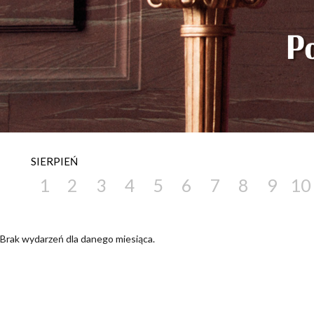
SIERPIEŃ
1
2
3
4
5
6
7
8
9
10
Brak wydarzeń dla danego miesiąca.