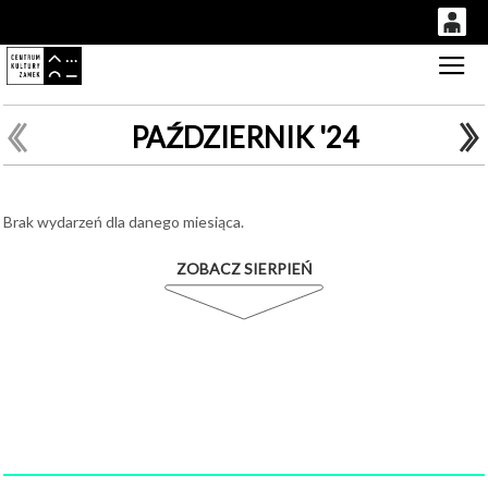
0
Gł
'
0,00
PLN
PAŹDZIERNIK '24
14
51
Brak wydarzeń dla danego miesiąca.
ZOBACZ SIERPIEŃ