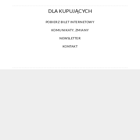
DLA KUPUJĄCYCH
POBIERZ BILET INTERNETOWY
KOMUNIKATY, ZMIANY
NEWSLETTER
KONTAKT
REGULAMIN ZAKUPÓW INTERNETOWYCH
POLITYKA COOKIES
USTAWIENIA COOKIES
OTWÓRZ NARZĘDZIA DOSTĘPNOŚCI
KONTO PROWADZĄCEGO
CENNIK I INFORMACJE O ZNIŻKACH