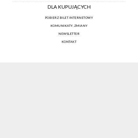
DLA KUPUJĄCYCH
POBIERZ BILET INTERNETOWY
KOMUNIKATY, ZMIANY
NEWSLETTER
KONTAKT
REGULAMIN ZAKUPÓW INTERNETOWYCH
POLITYKA COOKIES
USTAWIENIA COOKIES
OTWÓRZ NARZĘDZIA DOSTĘPNOŚCI
KONTO PROWADZĄCEGO
CENNIK I INFORMACJE O ZNIŻKACH