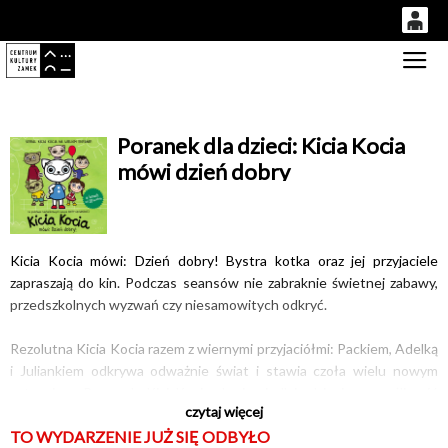
0
Gł
'
0,00
PLN
Poranek dla dzieci: Kicia Kocia
mówi dzień dobry
14
53
Kicia Kocia mówi: Dzień dobry! Bystra kotka oraz jej przyjaciele
zapraszają do kin. Podczas seansów nie zabraknie świetnej zabawy,
przedszkolnych wyzwań czy niesamowitych odkryć.
Rezolutna Kicia Kocia razem z wiernymi przyjaciółmi: Packiem, Adelką
i Juliankiem odkrywa odważnie świat i stawia czoła wielu nowym
sytuacjom. Przygody Kici Koci odzwierciedlają dziecięcą wrażliwość
czytaj więcej
oraz ukazują pełną ciepła i radości codzienność. Czynności, takie jak
TO WYDARZENIE JUŻ SIĘ ODBYŁO
mycie się, gotowanie, jazda pociągiem, radzenie sobie z