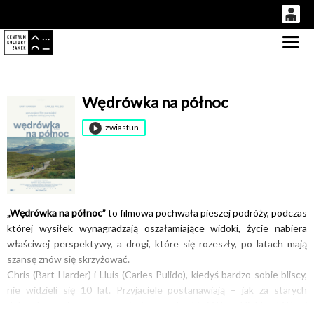
0
Gł
'
0,00
PLN
Wędrówka na północ
14
50
zwiastun
„Wędrówka na północ”
to filmowa pochwała pieszej podróży, podczas
której wysiłek wynagradzają oszałamiające widoki, życie nabiera
właściwej perspektywy, a drogi, które się rozeszły, po latach mają
szansę znów się skrzyżować.
Chris (Bart Harder) i Lluis (Carles Pulido), kiedyś bardzo sobie bliscy,
nie widzieli się 10 lat. Przyjaciele postanawiają – jak za starych
dobrych czasów – wyruszyć pieszo szkockimi West Highland Way i