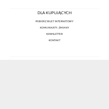
DLA KUPUJĄCYCH
POBIERZ BILET INTERNETOWY
KOMUNIKATY, ZMIANY
NEWSLETTER
KONTAKT
REGULAMIN ZAKUPÓW INTERNETOWYCH
POLITYKA COOKIES
USTAWIENIA COOKIES
OTWÓRZ NARZĘDZIA DOSTĘPNOŚCI
KONTO PROWADZĄCEGO