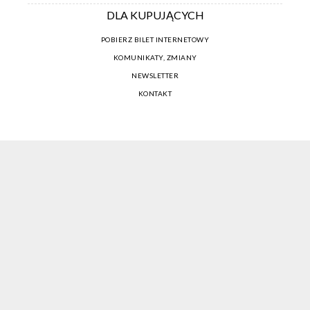
DLA KUPUJĄCYCH
POBIERZ BILET INTERNETOWY
KOMUNIKATY, ZMIANY
NEWSLETTER
KONTAKT
REGULAMIN ZAKUPÓW INTERNETOWYCH
POLITYKA COOKIES
USTAWIENIA COOKIES
OTWÓRZ NARZĘDZIA DOSTĘPNOŚCI
KONTO PROWADZĄCEGO
CENNIK I INFORMACJE O ZNIŻKACH