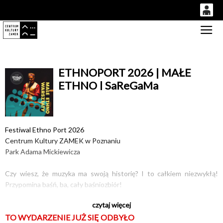
0
Gł
'
0,00
PLN
ETHNOPORT 2026 | MAŁE
ETHNO | SaReGaMa
14
53
Festiwal Ethno Port 2026
Centrum Kultury ZAMEK w Poznaniu
Park Adama Mickiewicza
Czy wiesz, że muzyka ma swoją historię? I to całkiem niezwykłą!
Przypomina baśń, ba, cały baśniozbiór!
czytaj więcej
Zapraszamy w niezwykłą podróż, podczas której odkryjesz jak
TO WYDARZENIE JUŻ SIĘ ODBYŁO
powstały pierwsze dźwięki i jak zmieniały się przez setki lat. Poznasz