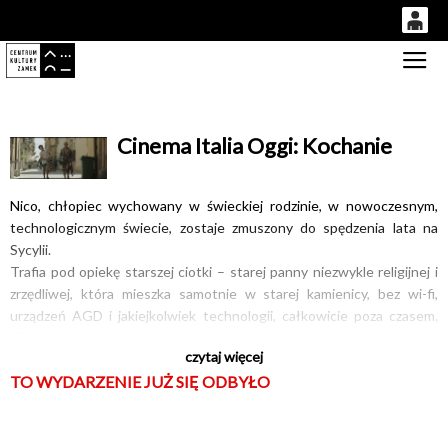
0
Gł
'
0,00
PLN
Cinema Italia Oggi: Kochanie
14
51
Nico, chłopiec wychowany w świeckiej rodzinie, w nowoczesnym,
technologicznym świecie, zostaje zmuszony do spędzenia lata na
Sycylii.
Trafia pod opiekę starszej ciotki – starej panny niezwykle religijnej i
zrzędliwej, która mieszka samotnie w starej kamienicy, bez wi-fi,
urządzeń AGD i jakiejkolwiek technologii, całkowicie poza czasem.
Ciotka przyjmuje go z niechęcią i próbuje na siłę wciągnąć w swój
czytaj więcej
świat zdominowany przez magiczne pojmowanie religii. Zderzenie
TO WYDARZENIE JUŻ SIĘ ODBYŁO
nowoczesności z przeszłością, rozumu z wiarą oraz pośpiechu z
powolnością wyznacza początek ich burzliwej relacji, ale także
głębokiej więzi, której – choć o tym nie wiedzieli – oboje
potrzebowali.