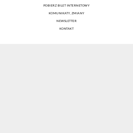
POBIERZ BILET INTERNETOWY
KOMUNIKATY, ZMIANY
NEWSLETTER
KONTAKT
REGULAMIN ZAKUPÓW INTERNETOWYCH
POLITYKA COOKIES
USTAWIENIA COOKIES
OTWÓRZ NARZĘDZIA DOSTĘPNOŚCI
KONTO PROWADZĄCEGO
CENNIK I INFORMACJE O ZNIŻKACH
JAK DOJECHAĆ