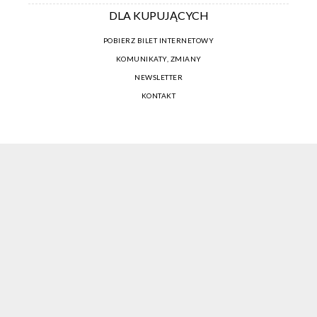
DLA KUPUJĄCYCH
POBIERZ BILET INTERNETOWY
KOMUNIKATY, ZMIANY
NEWSLETTER
KONTAKT
REGULAMIN ZAKUPÓW INTERNETOWYCH
POLITYKA COOKIES
USTAWIENIA COOKIES
OTWÓRZ NARZĘDZIA DOSTĘPNOŚCI
KONTO PROWADZĄCEGO
CENNIK I INFORMACJE O ZNIŻKACH