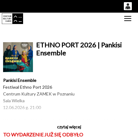
0
Gł
'
0,00
PLN
ETHNO PORT 2026 | Pankisi
Ensemble
14
52
Pankisi Ensemble
Festiwal Ethno Port 2026
Centrum Kultury ZAMEK w Poznaniu
Sala Wielka
12.06.2026 g. 21:00
W dolinie Pankisi pieśń niesie się inaczej. Ma w sobie ciężar drogi,
czytaj więcej
czułość domowego ogniska i doświadczenie granicy, którą
TO WYDARZENIE JUŻ SIĘ ODBYŁO
przekraczało się w poszukiwaniu nowego miejsca do życia, ale także