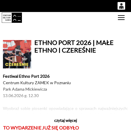
0
Gł
'
0,00
PLN
ETHNO PORT 2026 | MAŁE
ETHNO | CZEREŚNIE
14
53
Festiwal Ethno Port 2026
Centrum Kultury ZAMEK w Poznaniu
Park Adama Mickiewicza
13.06.2026 g. 12.30
Wyobraź sobie piosenki opowiadające o sprawach najważniejszych:
ochronie przyrody, dbaniu o własne zdrowie, miłości do najbliższych,
czytaj więcej
poszanowaniu różnorodności. Skierowane do najmłodszych, lecz
TO WYDARZENIE JUŻ SIĘ ODBYŁO
unikające infantylizacji.