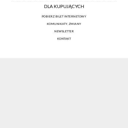
DLA KUPUJĄCYCH
POBIERZ BILET INTERNETOWY
KOMUNIKATY, ZMIANY
NEWSLETTER
KONTAKT
REGULAMIN ZAKUPÓW INTERNETOWYCH
POLITYKA COOKIES
USTAWIENIA COOKIES
OTWÓRZ NARZĘDZIA DOSTĘPNOŚCI
KONTO PROWADZĄCEGO
CENNIK I INFORMACJE O ZNIŻKACH