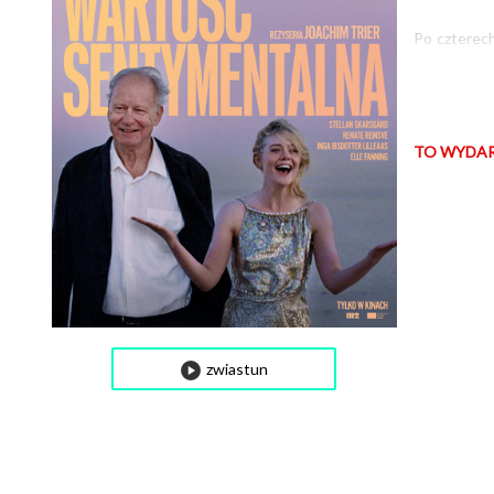
Po czterec
opowieść o 
umacnia sta
Film opowia
TO WYDAR
pojawia się
historię ich 
Język: norwe
WARTOŚĆ
zwiastun