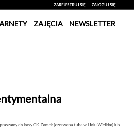
ZAREJESTRUJ SIĘ
ZALOGUJ SIĘ
0
ARNETY
ZAJĘCIA
NEWSLETTER
0,00
PLN
14
entymentalna
apraszamy do kasy CK Zamek (czerwona tuba w Holu Wielkim) lub