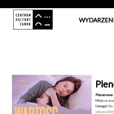
WYDARZEN
'
Plen
Plenerowe 
Miejsce wy
Uwaga!
Na 
zakupu bile