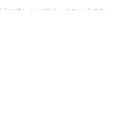
alna”
to wielkie, mistrzowskie kino – poruszająca, słodko-gorzka
epszych filmów Bergmana, zachwyca krytyków na całym świecie i
leaas), w których życiu po latach nieobecności niespodziewanie
m, lecz z hollywoodzką gwiazdą (Elle Fanning), która chce poznać
33'