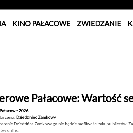
IA
KINO PAŁACOWE
ZWIEDZANIE
K
erowe Pałacowe: Wartość s
Pałacowe 2026
darzenia:
Dziedziniec Zamkowy
terenie Dziedzińca Zamkowego nie będzie możliwości zakupu biletów. Z
tów online.