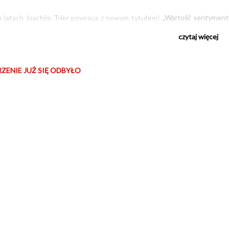
h latach Joachim Trier powraca z nowym tytułem!
„Wartość sentyment
rodzinie, wspomnieniach i pojednaniu po latach. Porównywany do najl
czytaj więcej
tus Triera jako jednego z najwybitniejszych współczesnych twórców.
da historię sióstr, Nory (Renate Reinsve) i Agnes (Inga Ibsdotter Lil
ZENIE JUŻ SIĘ ODBYŁO
 ojciec, uznany reżyser Gustav (Stellan Skarsgård). Nie wraca jednak sa
rodziny.
ski, angielski z polskimi napisami
 SENTYMENTALNA
, reż. Joachim Trier, Norwegia, Niemcy, Dania 2025, 1