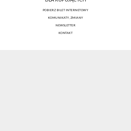
POBIERZ BILET INTERNETOWY
KOMUNIKATY, ZMIANY
NEWSLETTER
KONTAKT
REGULAMIN ZAKUPÓW INTERNETOWYCH
POLITYKA COOKIES
USTAWIENIA COOKIES
OTWÓRZ NARZĘDZIA DOSTĘPNOŚCI
KONTO PROWADZĄCEGO
CENNIK I INFORMACJE O ZNIŻKACH
JAK DOJECHAĆ