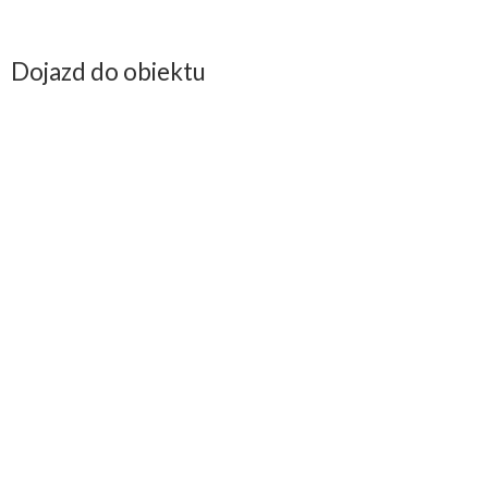
g. 17:00
Sala Wielka CK ZAMEK
Bilety 50 zł
Dojazd do obiektu