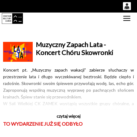
0
Gł
'
0,00
PLN
Muzyczny Zapach Lata -
Koncert Chóru Skowronki
14
52
Koncert pt. „Muzyczny zapach wakacji” zabierze słuchaczy w
przestrzenie lata i długo wyczekiwanej beztroski. Będzie ciepło i
radośnie. Skowronki swoim śpiewem przywołają wodę, las, echo gór.
Zaproponują wspólną muzyczną wyprawę po pachnących słońcem
krainach. Śpiew stanie się przewodnikiem.
W Sali Wielkiej CK ZAMEK wystąpią wszystkie grupy chóralne, a
więc SKOWRONKI, SKOWRONECZKI i Małe SKOWRONKI. Za
czytaj więcej
pulpitem dyrygenckim zobaczymy Alicję Szelugę i Julię Łynszę. Przy
TO WYDARZENIE JUŻ SIĘ ODBYŁO
fortepianie zasiądzie Czesław Łynsza.
31 maja 2026 r.