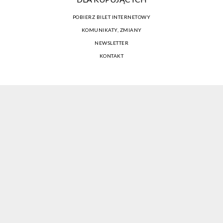
POBIERZ BILET INTERNETOWY
KOMUNIKATY, ZMIANY
NEWSLETTER
KONTAKT
REGULAMIN ZAKUPÓW INTERNETOWYCH
POLITYKA COOKIES
USTAWIENIA COOKIES
OTWÓRZ NARZĘDZIA DOSTĘPNOŚCI
KONTO PROWADZĄCEGO
CENNIK I INFORMACJE O ZNIŻKACH
JAK DOJECHAĆ