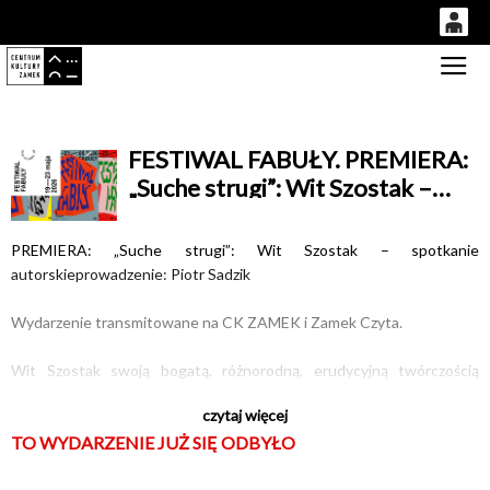
0
Gł
'
0,00
PLN
FESTIWAL FABUŁY. PREMIERA:
„Suche strugi”: Wit Szostak –
14
53
spotkanie autorskie
PREMIERA: „Suche strugi”: Wit Szostak – spotkanie
autorskieprowadzenie: Piotr Sadzik
Wydarzenie transmitowane na CK ZAMEK i Zamek Czyta.
Wit Szostak swoją bogatą, różnorodną, erudycyjną twórczością
uosabia przygody polskiej prozy XXI wieku. Dobrosław Kot jest
czytaj więcej
uniwersyteckim filozofem, zajmującym się podmiotowością, etyką,
TO WYDARZENIE JUŻ SIĘ ODBYŁO
myślą Józefa Tischnera. Pisze pod pseudonimem, jego proza wywodzi
się z fantastyki, którą efektownie przekształcił, w kolejnych