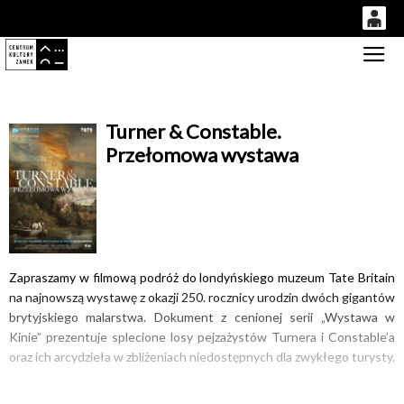
0
Gł
'
0,00
PLN
Turner & Constable.
Przełomowa wystawa
14
53
Zapraszamy w filmową podróż do londyńskiego muzeum Tate Britain
na najnowszą wystawę z okazji 250. rocznicy urodzin dwóch gigantów
brytyjskiego malarstwa. Dokument z cenionej serii „Wystawa w
Kinie” prezentuje splecione losy pejzażystów Turnera i Constable’a
oraz ich arcydzieła w zbliżeniach niedostępnych dla zwykłego turysty.
Joseph Mallord William Turner (1775–1851) i John Constable (1776–