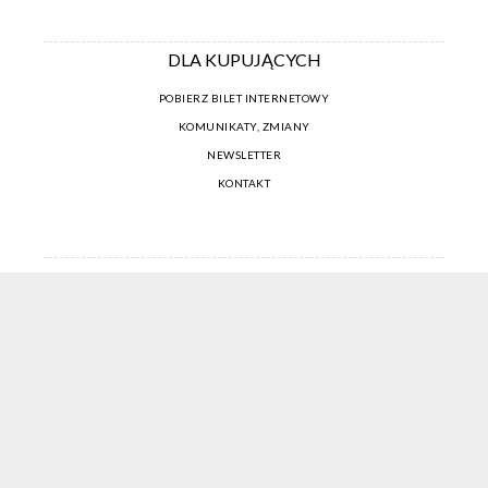
DLA KUPUJĄCYCH
POBIERZ BILET INTERNETOWY
KOMUNIKATY, ZMIANY
NEWSLETTER
KONTAKT
REGULAMIN ZAKUPÓW INTERNETOWYCH
POLITYKA COOKIES
USTAWIENIA COOKIES
OTWÓRZ NARZĘDZIA DOSTĘPNOŚCI
KONTO PROWADZĄCEGO