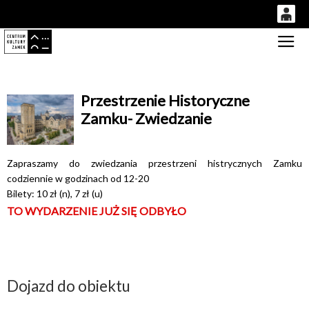
0
Gł
'
0,00
PLN
Przestrzenie Historyczne
Zamku- Zwiedzanie
14
53
Zapraszamy do zwiedzania przestrzeni histrycznych Zamku
codziennie w godzinach od 12-20
Bilety: 10 zł (n), 7 zł (u)
TO WYDARZENIE JUŻ SIĘ ODBYŁO
Dojazd do obiektu