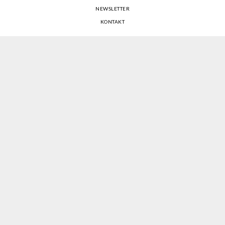
NEWSLETTER
KONTAKT
REGULAMIN ZAKUPÓW INTERNETOWYCH
POLITYKA COOKIES
USTAWIENIA COOKIES
OTWÓRZ NARZĘDZIA DOSTĘPNOŚCI
KONTO PROWADZĄCEGO
CENNIK I INFORMACJE O ZNIŻKACH
JAK DOJECHAĆ