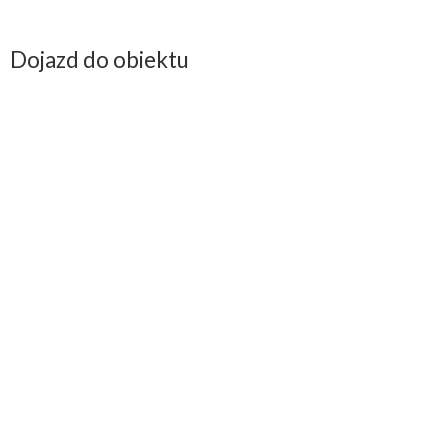
Język: japoński z polskimi i angielskimi napisami
CZERWONE OKULARY
, reż. Mamoru Oshii, Japonia 1987, 116’
Dojazd do obiektu