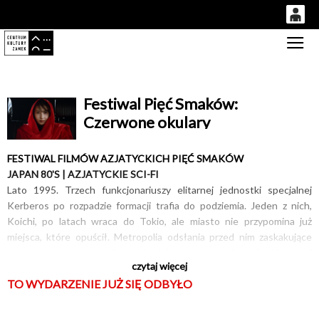
0
Gł
'
0,00
PLN
Festiwal Pięć Smaków:
Czerwone okulary
14
53
FESTIWAL FILMÓW AZJATYCKICH PIĘĆ SMAKÓW
JAPAN 80'S | AZJATYCKIE SCI-FI
Lato 1995. Trzech funkcjonariuszy elitarnej jednostki specjalnej
Kerberos po rozpadzie formacji trafia do podziemia. Jeden z nich,
Koichi, po latach wraca do Tokio, ale miasto nie przypomina już
miejsca, które opuścił. Metropolia odsłania przed nim zaskakujące
sceny, ramen bary pełne dziwaków, opustoszałe sale kinowe i
czytaj więcej
klaustrofobiczne zakamarki, w których każda rozmowa brzmi jak
TO WYDARZENIE JUŻ SIĘ ODBYŁO
konspiracyjny szept. „Czerwone okulary” to zapomniane dzieło
Mamoru Oshiiego – dystopijna wizja przyszłości, zrealizowana na
styku kina science fiction, nowofalowej estetyki i teatralnej groteski.