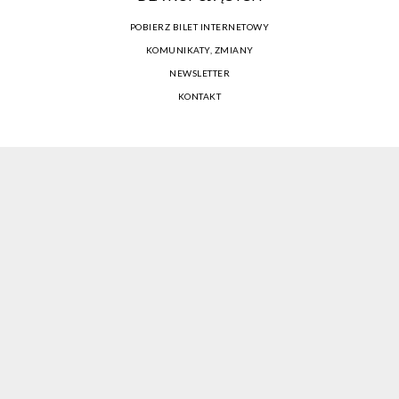
POBIERZ BILET INTERNETOWY
KOMUNIKATY, ZMIANY
NEWSLETTER
KONTAKT
REGULAMIN ZAKUPÓW INTERNETOWYCH
POLITYKA COOKIES
USTAWIENIA COOKIES
OTWÓRZ NARZĘDZIA DOSTĘPNOŚCI
KONTO PROWADZĄCEGO
CENNIK I INFORMACJE O ZNIŻKACH
JAK DOJECHAĆ