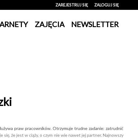
ZAREJESTRUJ SIĘ
ZALOGUJ SIĘ
0
ARNETY
ZAJĘCIA
NEWSLETTER
0,00
PLN
14
zki
 nadużywa praw pracowników. Otrzymuje trudne zadanie: zatrudnić
się, że jest w ciąży, o czym nie wie nawet jej partner. Najnowszy