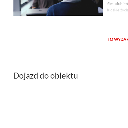
film ulubi
ludzkie życ
Język:tajski
ZASÓB LU
TO WYDAR
Dojazd do obiektu