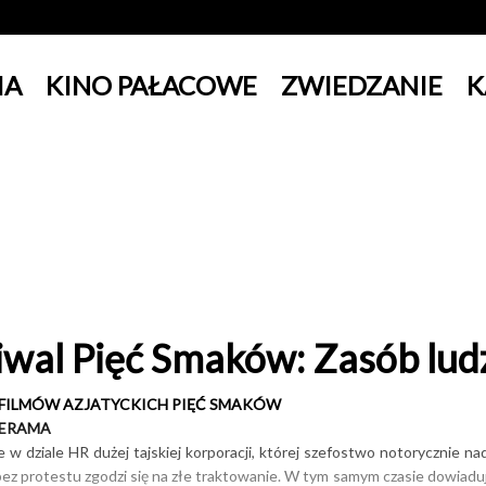
IA
KINO PAŁACOWE
ZWIEDZANIE
K
iwal Pięć Smaków: Zasób lud
 FILMÓW AZJATYCKICH PIĘĆ SMAKÓW
NERAMA
e w dziale HR dużej tajskiej korporacji, której szefostwo notorycznie
bez protestu zgodzi się na złe traktowanie. W tym samym czasie dowiaduje 