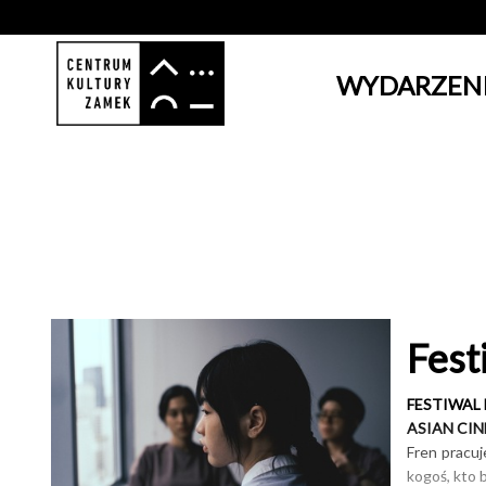
WYDARZEN
'
Fest
FESTIWAL
ASIAN CI
Fren pracuj
kogoś, kto 