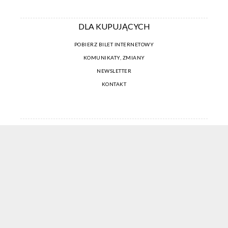
DLA KUPUJĄCYCH
POBIERZ BILET INTERNETOWY
KOMUNIKATY, ZMIANY
NEWSLETTER
KONTAKT
REGULAMIN ZAKUPÓW INTERNETOWYCH
POLITYKA COOKIES
USTAWIENIA COOKIES
OTWÓRZ NARZĘDZIA DOSTĘPNOŚCI
KONTO PROWADZĄCEGO