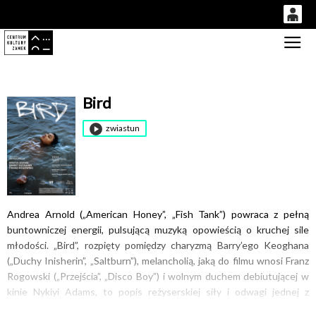
0
Gł
'
0,00
PLN
Bird
14
52
zwiastun
Andrea Arnold („American Honey”, „Fish Tank”) powraca z pełną
buntowniczej energii, pulsującą muzyką opowieścią o kruchej sile
młodości. „Bird”, rozpięty pomiędzy charyzmą Barry’ego Keoghana
(„Duchy Inisherin”, „Saltburn”), melancholią, jaką do filmu wnosi Franz
Rogowski („Przejścia”, „Disco Boy”) i wolnym duchem debiutującej w
kinie Nykiyi Adams, to popis reżyserskiej siły i odwagi jednej z
najciekawszych reżyserek światowego kina.