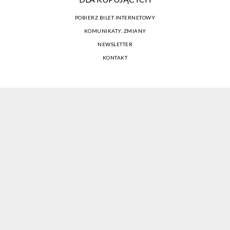
POBIERZ BILET INTERNETOWY
KOMUNIKATY, ZMIANY
NEWSLETTER
KONTAKT
REGULAMIN ZAKUPÓW INTERNETOWYCH
POLITYKA COOKIES
USTAWIENIA COOKIES
OTWÓRZ NARZĘDZIA DOSTĘPNOŚCI
KONTO PROWADZĄCEGO
CENNIK I INFORMACJE O ZNIŻKACH
JAK DOJECHAĆ