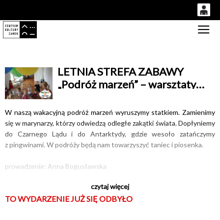
0
Gł
'
0,00
PLN
LETNIA STREFA ZABAWY
„Podróż marzeń” – warsztaty
14
53
muzyczno-taneczne dla dzieci
W naszą wakacyjną podróż marzeń wyruszymy statkiem. Zamienimy
się w marynarzy, którzy odwiedzą odległe zakątki świata. Dopłyniemy
do Czarnego Lądu i do Antarktydy, gdzie wesoło zatańczymy
z pingwinami. W podróży będą nam towarzyszyć taniec i piosenka.
prowadzenie: Anna Bogusławska
Czas trwania: 45min
czytaj więcej
wiek: 3‒5 lat
TO WYDARZENIE JUŻ SIĘ ODBYŁO
liczba miejsc ograniczona
dzieci pozostają pod opieką prowadzącej