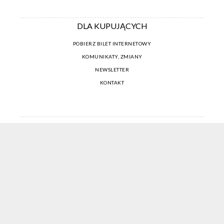
DLA KUPUJĄCYCH
POBIERZ BILET INTERNETOWY
KOMUNIKATY, ZMIANY
NEWSLETTER
KONTAKT
REGULAMIN ZAKUPÓW INTERNETOWYCH
POLITYKA COOKIES
USTAWIENIA COOKIES
OTWÓRZ NARZĘDZIA DOSTĘPNOŚCI
KONTO PROWADZĄCEGO