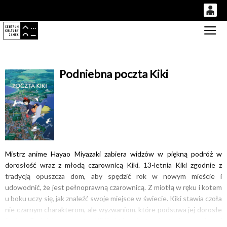
0
Gł
'
0,00
PLN
Podniebna poczta Kiki
14
53
Mistrz anime Hayao Miyazaki zabiera widzów w piękną podróż w
dorosłość wraz z młodą czarownicą Kiki. 13-letnia Kiki zgodnie z
tradycją opuszcza dom, aby spędzić rok w nowym mieście i
udowodnić, że jest pełnoprawną czarownicą. Z miotłą w ręku i kotem
u boku uczy się, jak znaleźć swoje miejsce w świecie. Kiki stawia czoła
nie czarnym charakterom, ale wyzwaniom, które podsuwa jej dorosłe
życie. „Podniebna poczta Kiki”, która jest adaptacją popularnej