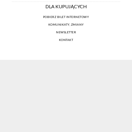
DLA KUPUJĄCYCH
POBIERZ BILET INTERNETOWY
KOMUNIKATY, ZMIANY
NEWSLETTER
KONTAKT
REGULAMIN ZAKUPÓW INTERNETOWYCH
POLITYKA COOKIES
USTAWIENIA COOKIES
OTWÓRZ NARZĘDZIA DOSTĘPNOŚCI
KONTO PROWADZĄCEGO
CENNIK I INFORMACJE O ZNIŻKACH