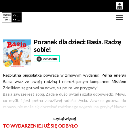
0
Gł
'
0,00
PLN
Poranek dla dzieci: Basia. Radzę
sobie!
14
51
zwiastun
Rezolutna pięciolatka powraca w zimowym wydaniu! Pełna energii
Basia wraz ze swoją rodziną i nierozłącznym kompanem Miśkiem
Zdziśkiem są gotowi na nowe, su-pe-ro-we przygody!
Basia zawsze jest sobą. Zadaje dużo pytań i szuka odpowiedzi. Mówi,
co myśli, i jest pełna zaraźliwej radości życia. Zawsze gotowa do
zabawy, nie może się doczekać rodzinnego wyjazdu na grzyby! Nawet
niepewne sytuacje, jak nagły remont mieszkania, nowa opiekunka,
czytaj więcej
czy nauka jazdy na nartach, nie są jej straszne. Dlaczego? Bo Basia
TO WYDARZENIE JUŻ SIĘ ODBYŁO
radzi sobie ze wszystkim!