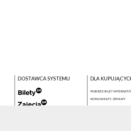
DOSTAWCA SYSTEMU
DLA KUPUJĄCYC
POBIERZ BILET INTERNET
KOMUNIKATY, ZMIANY
NEWSLETTER
KONTAKT
SYSTEM SPRZEDAŻY BILETÓW
© 2026 WSZELKIE PRAWA ZASTRZEŻONE