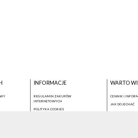
H
INFORMACJE
WARTO WI
OWY
REGULAMIN ZAKUPÓW
CENNIK I INFOR
INTERNETOWYCH
JAK DOJECHAĆ
POLITYKA COOKIES
USTAWIENIA COOKIES
OTWÓRZ NARZĘDZIA DOSTĘPNOŚCI
KONTO PROWADZĄCEGO