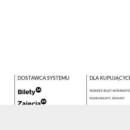
DOSTAWCA SYSTEMU
DLA KUPUJĄCYC
POBIERZ BILET INTERNET
KOMUNIKATY, ZMIANY
NEWSLETTER
KONTAKT
SYSTEM SPRZEDAŻY BILETÓW
© 2026 WSZELKIE PRAWA ZASTRZEŻONE