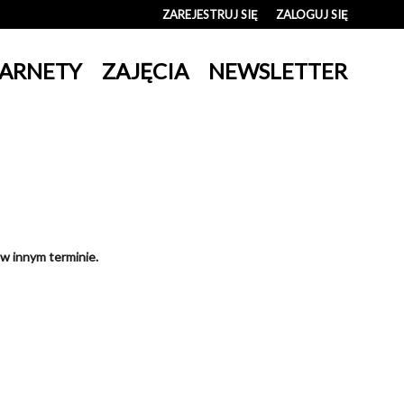
ZAREJESTRUJ SIĘ
ZALOGUJ SIĘ
0
ARNETY
ZAJĘCIA
NEWSLETTER
0,00
PLN
14
 w innym terminie.