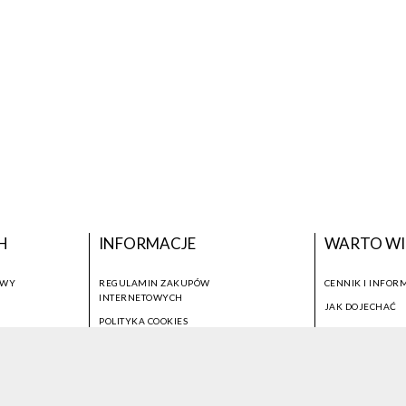
H
INFORMACJE
WARTO WI
OWY
REGULAMIN ZAKUPÓW
CENNIK I INFOR
INTERNETOWYCH
JAK DOJECHAĆ
POLITYKA COOKIES
USTAWIENIA COOKIES
OTWÓRZ NARZĘDZIA DOSTĘPNOŚCI
KONTO PROWADZĄCEGO