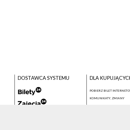
DOSTAWCA SYSTEMU
DLA KUPUJĄCYC
POBIERZ BILET INTERNET
KOMUNIKATY, ZMIANY
NEWSLETTER
KONTAKT
SYSTEM SPRZEDAŻY BILETÓW
© 2026 WSZELKIE PRAWA ZASTRZEŻONE