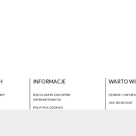
H
INFORMACJE
WARTO WI
OWY
REGULAMIN ZAKUPÓW
CENNIK I INFOR
INTERNETOWYCH
JAK DOJECHAĆ
POLITYKA COOKIES
USTAWIENIA COOKIES
OTWÓRZ NARZĘDZIA DOSTĘPNOŚCI
KONTO PROWADZĄCEGO