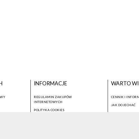
H
INFORMACJE
WARTO WI
OWY
REGULAMIN ZAKUPÓW
CENNIK I INFOR
INTERNETOWYCH
JAK DOJECHAĆ
POLITYKA COOKIES
USTAWIENIA COOKIES
OTWÓRZ NARZĘDZIA DOSTĘPNOŚCI
KONTO PROWADZĄCEGO