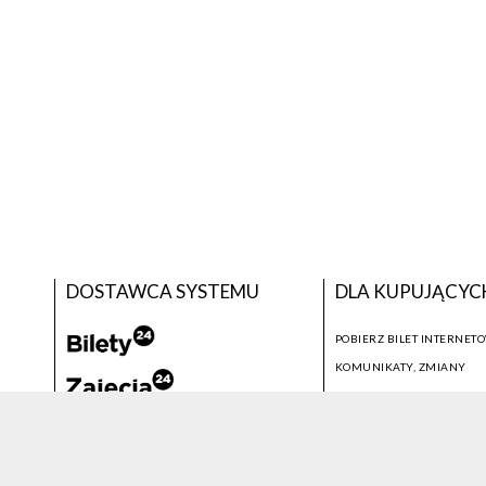
DOSTAWCA SYSTEMU
DLA KUPUJĄCYC
POBIERZ BILET INTERNET
KOMUNIKATY, ZMIANY
NEWSLETTER
KONTAKT
SYSTEM SPRZEDAŻY BILETÓW
© 2026 WSZELKIE PRAWA ZASTRZEŻONE