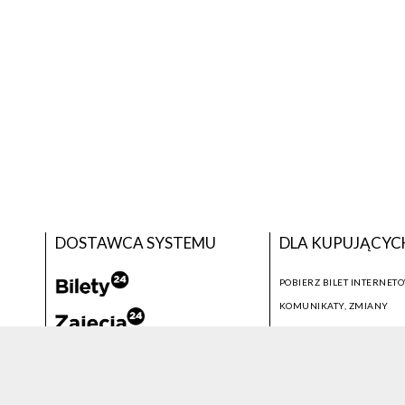
DOSTAWCA SYSTEMU
DLA KUPUJĄCYC
POBIERZ BILET INTERNET
KOMUNIKATY, ZMIANY
NEWSLETTER
KONTAKT
SYSTEM SPRZEDAŻY BILETÓW
© 2026 WSZELKIE PRAWA ZASTRZEŻONE