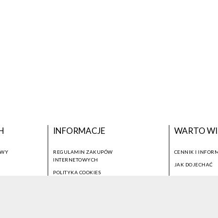
H
INFORMACJE
WARTO WI
OWY
REGULAMIN ZAKUPÓW
CENNIK I INFOR
INTERNETOWYCH
JAK DOJECHAĆ
POLITYKA COOKIES
USTAWIENIA COOKIES
OTWÓRZ NARZĘDZIA DOSTĘPNOŚCI
KONTO PROWADZĄCEGO